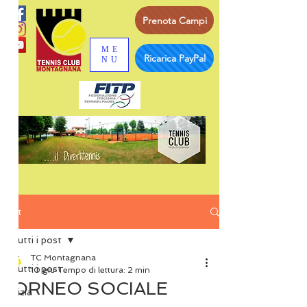
Prenota Campi
ME
Ricarica PayPal
NU
Post
Tutti i post
TC Montagnana
Tutti i post
10 giu
Tempo di lettura: 2 min
TORNEO SOCIALE
Inizia