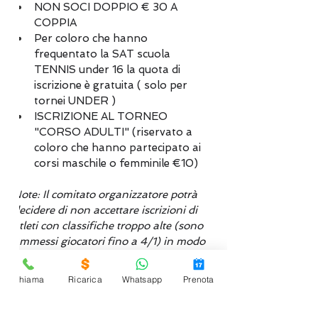
NON SOCI DOPPIO € 30 A 
COPPIA
Per coloro che hanno 
frequentato la SAT scuola 
TENNIS under 16 la quota di 
iscrizione è gratuita ( solo per 
tornei UNDER )
ISCRIZIONE AL TORNEO 
"CORSO ADULTI" (riservato a 
coloro che hanno partecipato ai 
corsi maschile o femminile €10)
Note: Il comitato organizzatore potrà 
decidere di non accettare iscrizioni di 
atleti con classifiche troppo alte (sono 
ammessi giocatori fino a 4/1) in modo 
da non “rovinare” lo spirito sociale 
della manifestazione.
Chiama
Ricarica
Whatsapp
Prenota
Per quanto non espressamente 
contemplato nel presente regolamento, 