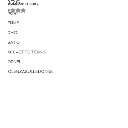
2026
La tua community
Valutazione NaN stelle su 5.
SPORT
TENNIS
COVID
USATO
RACCHETTE TENNIS
TORNEI
VIOLENZASULLEDONNE