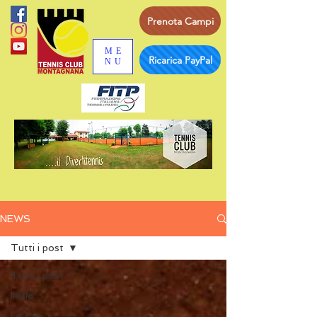
Prenota Campi
ME
Ricarica PayPal
NU
NEWS
Tutti i post
Tutti i post
Inizia
La tua