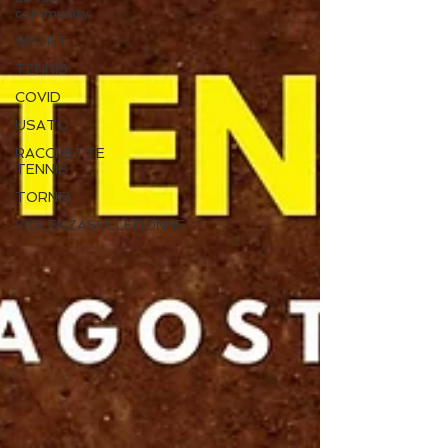
community
SPORT
TENNIS
COVID
USATO
RACCHETTE
TENNIS
TORNEI
VIOLENZASULLEDONNE