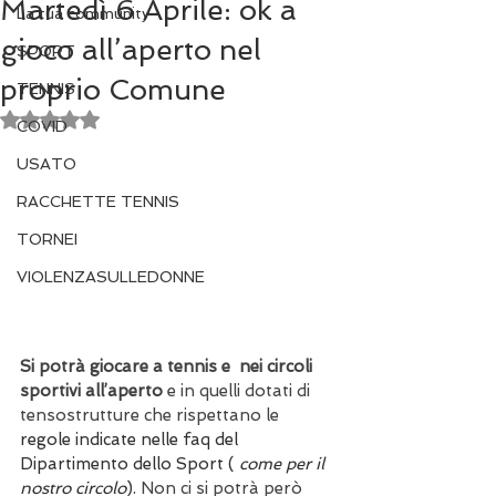
Martedì 6 Aprile: ok a
La tua community
gioco all’aperto nel
SPORT
proprio Comune
TENNIS
Valutazione NaN stelle su 5.
COVID
USATO
RACCHETTE TENNIS
TORNEI
VIOLENZASULLEDONNE
Si potrà giocare a tennis e  nei circoli 
sportivi all’aperto
 e in quelli dotati di 
tensostrutture che rispettano le 
regole indicate nelle faq del 
Dipartimento dello Sport ( 
come per il 
nostro circolo
). 
Non ci si potrà però 